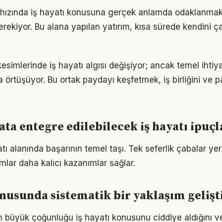
ızında iş hayatı konusuna gerçek anlamda odaklanmak iç
rekiyor. Bu alana yapılan yatırım, kısa sürede kendini ça
kesimlerinde iş hayatı algısı değişiyor; ancak temel ihti
a örtüşüyor. Bu ortak paydayı keşfetmek, iş birliğini ve p
ta entegre edilebilecek iş hayatı ipuçl
yatı alanında başarının temel taşı. Tek seferlik çabalar ye
ımlar daha kalıcı kazanımlar sağlar.
onusunda sistematik bir yaklaşım geliş
rın büyük çoğunluğu iş hayatı konusunu ciddiye aldığını v