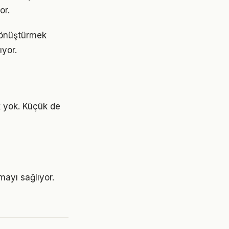
or.
dönüştürmek
yor.
 yok. Küçük de
mayı sağlıyor.