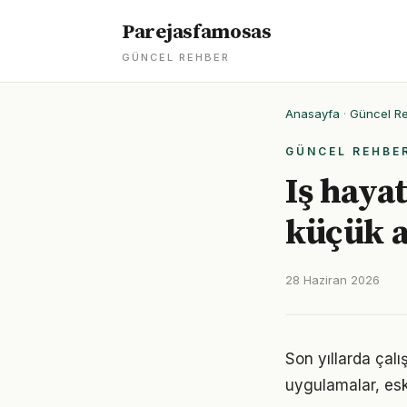
Parejasfamosas
GÜNCEL REHBER
Anasayfa
·
Güncel R
GÜNCEL REHBE
Iş haya
küçük 
28 Haziran 2026
Son yıllarda çal
uygulamalar, eski