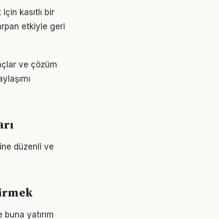
in kasıtlı bir
rpan etkiyle geri
yaçlar ve çözüm
aylaşımı
arı
rine düzenli ve
tirmek
e buna yatırım