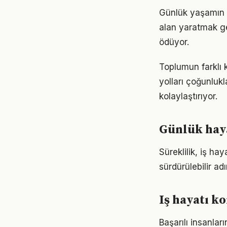
Günlük yaşamın h
alan yaratmak ge
ödüyor.
Toplumun farklı 
yolları çoğunlukl
kolaylaştırıyor.
Günlük haya
Süreklilik, iş ha
sürdürülebilir ad
Iş hayatı k
Başarılı insanla