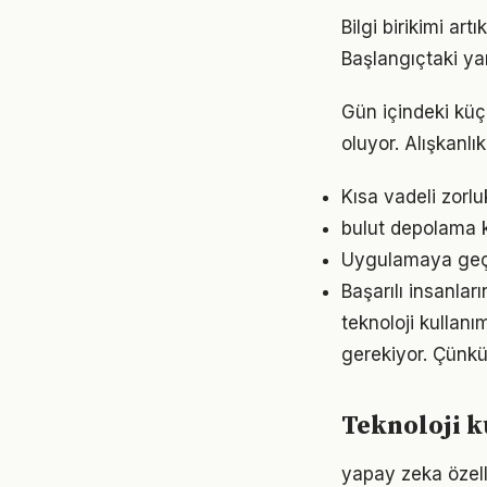
Bilgi birikimi ar
Başlangıçtaki ya
Gün içindeki küç
oluyor. Alışkanl
Kısa vadeli zorl
bulut depolama k
Uygulamaya geçme
Başarılı insanlar
teknoloji kullanım
gerekiyor. Çünkü
Teknoloji k
yapay zeka özelli