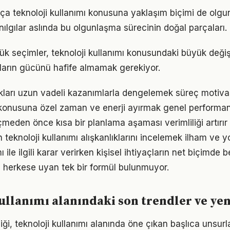
tıkça teknoloji kullanımı konusuna yaklaşım biçimi de olgun
nılgılar aslında bu olgunlaşma sürecinin doğal parçaları.
ük seçimler, teknoloji kullanımı konusundaki büyük değişi
ıkların gücünü hafife almamak gerekiyor.
ukları uzun vadeli kazanımlarla dengelemek süreç motiv
onusuna özel zaman ve enerji ayırmak genel performansı 
den önce kısa bir planlama aşaması verimliliği artırır
ın teknoloji kullanımı alışkanlıklarını incelemek ilham ve yo
ı ile ilgili karar verirken kişisel ihtiyaçların net biçimde 
 herkese uyan tek bir formül bulunmuyor.
ullanımı alanındaki son trendler ve yen
ği, teknoloji kullanımı alanında öne çıkan başlıca unsurla