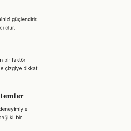
nizi güçlendirir.
i olur.
n bir faktör
ce çizgiye dikkat
ntemler
 deneyimiyle
ğlıklı bir