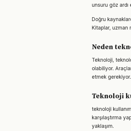
unsuru göz ardı 
Doğru kaynaklarda
Kitaplar, uzman m
Neden tekno
Teknoloji, teknol
olabiliyor. Araçl
etmek gerekiyor.
Teknoloji k
teknoloji kullan
karşılaştırma ya
yaklaşım.