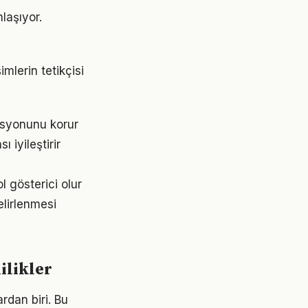
laşıyor.
mlerin tetikçisi
asyonunu korur
iyileştirir
l gösterici olur
belirlenmesi
ilikler
rdan biri. Bu