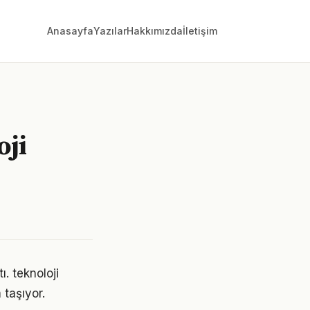
Anasayfa
Yazılar
Hakkımızda
İletişim
oji
ı. teknoloji
taşıyor.