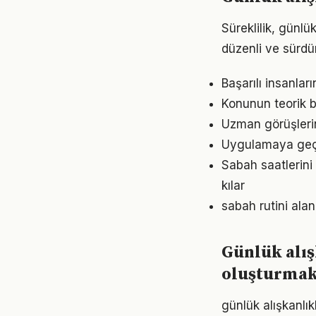
Süreklilik, günlü
düzenli ve sürdür
Başarılı insanlar
Konunun teorik b
Uzman görüşlerin
Uygulamaya geçme
Sabah saatlerini 
kılar
sabah rutini ala
Günlük alış
oluşturma
günlük alışkanlı