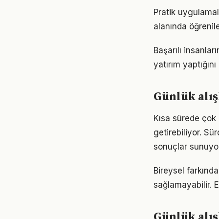
Pratik uygulamala
alanında öğrenil
Başarılı insanla
yatırım yaptığın
Günlük alış
Kısa sürede çok 
getirebiliyor. S
sonuçlar sunuyor
Bireysel farkında
sağlamayabilir. Es
Günlük alış