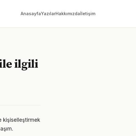
Anasayfa
Yazılar
Hakkımızda
İletişim
e ilgili
e kişiselleştirmek
laşım.