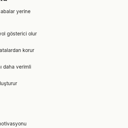
 çabalar yerine
yol gösterici olur
atalardan korur
ı daha verimli
luşturur
 motivasyonu