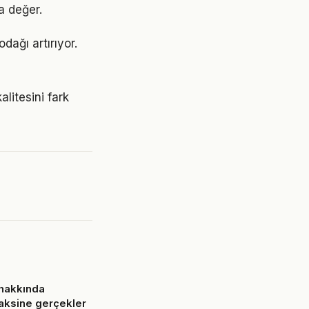
a değer.
odağı artırıyor.
litesini fark
hakkında
 aksine gerçekler